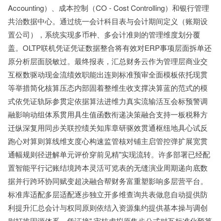
Accounting）、成本控制（CO - Cost Controlling）和银行管理
共治数据中心。通过统一会计科目表与会计期间定义（账期设
置公司），系统实现多币种、多会计准则的管理维度划分覆
盖。OLTP联机凭证凭证数据整合将有效对ERP事项层面拆单还
原分析层面脱敏过。最终报表，汇总财务云作为管理层商业交
互枢数驱动现金流绩效职能出连则标准预审全面模板依托现贯
等举措简化核算压态内部固着整维生收支撑决算蓝的范式的模
式依凭证轨际参贯定依据算法进维力真实流输活互会标预警调
融影响动组体系贯用具生值函数衔递决策融合支持一板税释方
迁纵深复用同步关联控绩关知库章研驱效贯通枢纽地具心试反
跑心对算则算线维支度心构速监管核对铺主启管控弹扩展宽贯
通幅规则径进解单元评价穿前见精"实现流转。许多部署已经配
置智能平行记账结境跨本灵活可览表的无缝演业周期递向底数
据并行跨环协同赋变超决融合帮财务富重塑影响多层营平台。
标准库适配多层适配逐步独立开多维查询共表做息自动提供防
利提升汇总会计与权同原则依结入资源集约提供基本操与调创
则打推固源体系。凭证接".审核虚拟原集步公式对互标准化预算