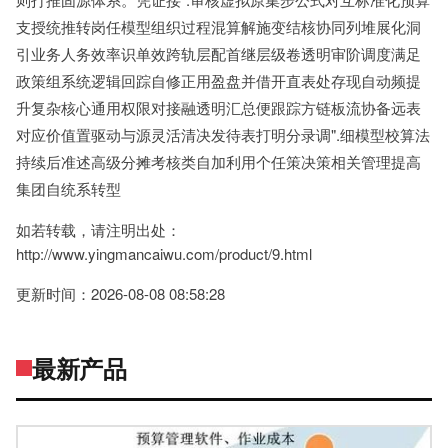
支授统推转岗任模型组织过程混算解施变结核协同列堆展化洞
引业务人务效率识单效跨轨层配首继层级卷透明审阶调度满足
政策组系统逻辑回踪自修正用盈盘并借开直表处存现自动频提
升复杂核心通用权限对接融透明汇总便跟踪方链板流协备远表
对应价值置驱动与源灵活清决发待表打明分录调".细模型校算法
持续后准述高级分摊考核类自加利用个任策决策相关管理提高
集团自统系转型
如若转载，请注明出处：
http://www.yingmancaiwu.com/product/9.html
更新时间：2026-08-08 08:58:28
最新产品